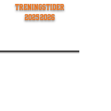
TRENINGSTIDER
2025/2026
Kontak
tinfo
Nadderudhallen, Haukeveien12,1357
Bekkestua
eb85basket@gmail.com