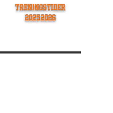
TRENINGSTIDER
2025/2026
Kontak
tinfo
Nadderudhallen, Haukeveien12,1357
Bekkestua
eb85basket@gmail.com