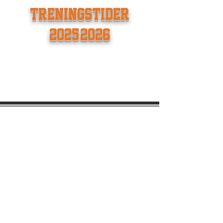
TRENINGSTIDER
2025/2026
Kontak
tinfo
Nadderudhallen, Haukeveien12,1357
Bekkestua
eb85basket@gmail.com