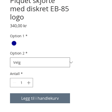
Piquet skjorte
med diskret EB-85
logo
Pris
340,00 kr
Option 1
*
Option 2
*
Antall
*
Legg til i handlekurv