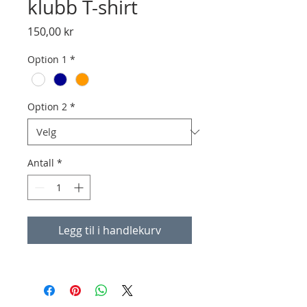
klubb T-shirt
Pris
150,00 kr
Option 1
*
Option 2
*
Antall
*
Legg til i handlekurv